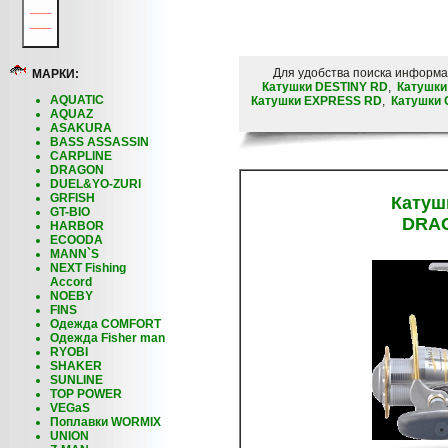
___
___
Для удобства поиска информ
МАРКИ:
Катушки DESTINY RD
,
Катушки
AQUATIC
Катушки EXPRESS RD
,
Катушки
AQUAZ
ASAKURA
BASS ASSASSIN
CARPLINE
DRAGON
DUEL&YO-ZURI
GRFISH
Катуш
GT-BIO
DRA
HARBOR
ECOODA
MANN`S
NEXT Fishing
Accord
NOEBY
FINS
Одежда COMFORT
Одежда Fisher man
RYOBI
SHAKER
SUNLINE
TOP POWER
VEGaS
Поплавки WORMIX
UNION