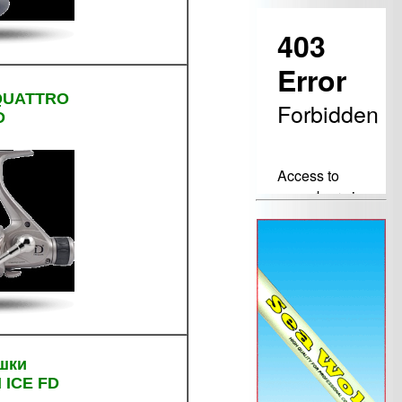
QUATTRO
D
шки
ICE FD