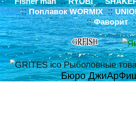
::
::
Fisher man
RYOBI
SHAKE
::
::
Поплавок WORMIX
UNIO
::
:
Фаворит
Бюро ДжиАрФи