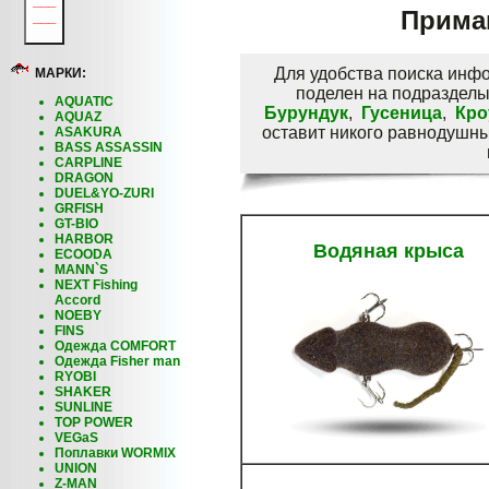
___
Прима
___
Для удобства поиска инф
МАРКИ:
поделен на подраздел
AQUATIC
Бурундук
,
Гусеница
,
Кро
AQUAZ
оставит никого равнодушны
ASAKURA
BASS ASSASSIN
CARPLINE
DRAGON
DUEL&YO-ZURI
GRFISH
GT-BIO
HARBOR
Водяная крыса
ECOODA
MANN`S
NEXT Fishing
Accord
NOEBY
FINS
Одежда COMFORT
Одежда Fisher man
RYOBI
SHAKER
SUNLINE
TOP POWER
VEGaS
Поплавки WORMIX
UNION
Z-MAN