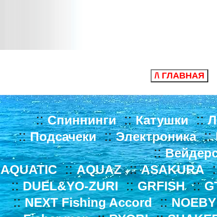
/\ ГЛАВНАЯ
::
::
::
Спиннинги
Катушки
Л
::
::
::
Подсачеки
Электроника
::
Вейдер
::
::
:
AQUATIC
AQUAZ
ASAKURA
::
::
::
DUEL&YO-ZURI
GRFISH
G
::
::
NEXT Fishing Accord
NOEBY