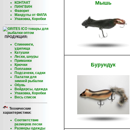
Мышь
КОНТАКТ
ПИНГВИН
Фаворит
Мандулы от ФИЛА
Упаковка, Коробки
ПРОДУКЦИЯ:
Спиннинги,
удилища
Катушки
Лески, шнуры
Приманки
Бурундук
Крючки
Поплавки
Подсачеки, садки
Палатки для
зимней рыбалки
Обувь
Вейдерсы, одежда
Упаковка, Коробки
Весь список
Технические
характеристики:
Соответствие
размеров лески
Размеры одежды