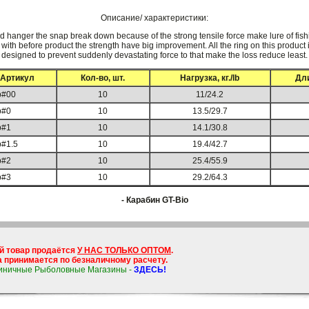
Описание/ характеристики:
hanger the snap break down because of the strong tensile force make lure of fish
th before product the strength have big improvement. All the ring on this product
designed to prevent suddenly devastating force to that make the loss reduce least.
Артикул
Кол-во, шт.
Нагрузка, кг./lb
Дл
p#00
10
11/24.2
p#0
10
13.5/29.7
p#1
10
14.1/30.8
#1.5
10
19.4/42.7
p#2
10
25.4/55.9
p#3
10
29.2/64.3
- Карабин GT-Bio
й товар продаётся
У НАС ТОЛЬКО ОПТОМ
.
 принимается по безналичному расчету.
иничные Рыболовные Магазины -
ЗДЕСЬ!