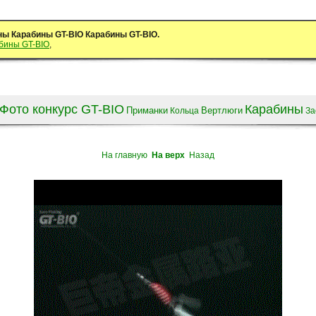
ны Карабины GT-BIO Карабины GT-BIO.
бины GT-BIO
,
Фото конкурс GT-BIO
Карабины
Приманки
Вертлюги
Кольца
За
На главную
На верх
Назад