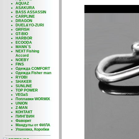
AQUAZ
ASAKURA
BASS ASSASSIN
CARPLINE
DRAGON
DUEL&YO-ZURI
GRFISH
GT-BIO
HARBOR
ECOODA
MANN`S
NEXT Fishing
Accord
NOEBY
FINS
Одежда COMFORT
Одежда Fisher man
RYOBI
SHAKER
SUNLINE
TOP POWER
VEGaS
Поплавки WORMIX
UNION
Z-MAN
КОНТАКТ
ПИНГВИН
Фаворит
Мандулы от ФИЛА
Упаковка, Коробки