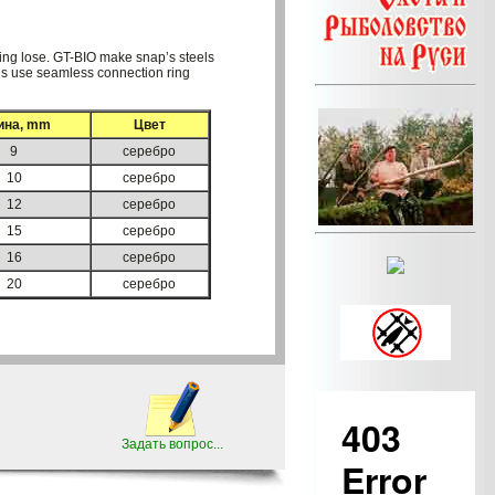
ing lose. GT-BIO make snap’s steels
 is use seamless connection ring
ина, mm
Цвет
9
серебро
10
серебро
12
серебро
15
серебро
16
серебро
20
серебро
Задать вопрос...