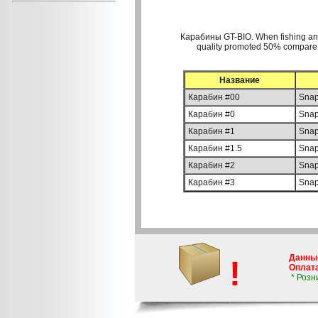
Карабины GT-BIO. When fishing and 
quality promoted 50% compare wi
Название
Карабин #00
Sna
Карабин #0
Sna
Карабин #1
Sna
Карабин #1.5
Snap
Карабин #2
Sna
Карабин #3
Sna
Данны
!
Оплата
* Розн