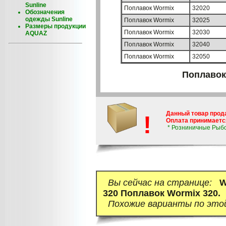
Sunline
Поплавок Wormix
32020
Обозначения
одежды Sunline
Поплавок Wormix
32025
Размеры продукции
Поплавок Wormix
32030
AQUAZ
Поплавок Wormix
32040
Поплавок Wormix
32050
Поплавок 
Данный товар прод
!
Оплата принимается
* Розниничные Рыб
Вы сейчас на странице:
W
320 Поплавок Wormix 320.
Похожие варианты по это