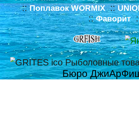
::
::
Поплавок WORMIX
UNIO
::
:
Фаворит
Бюро ДжиАрФи