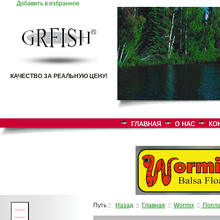
Добавить в избранное
КАЧЕСТВО ЗА РЕАЛЬНУЮ ЦЕНУ!
ГЛАВНАЯ
О НАС
КО
Путь ::
Назад
::
Главная
::
Wormix
::
Попл
___
___