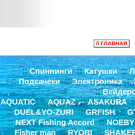
/\ ГЛАВНАЯ
::
::
::
Спиннинги
Катушки
Л
::
::
::
Подсачеки
Электроника
::
Вейдер
::
::
:
AQUATIC
AQUAZ
ASAKURA
::
::
::
DUEL&YO-ZURI
GRFISH
G
::
::
NEXT Fishing Accord
NOEBY
::
::
Fisher man
RYOBI
SHAKE