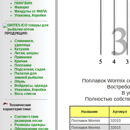
ПИНГВИН
Фаворит
Мандулы от ФИЛА
Упаковка, Коробки
ПРОДУКЦИЯ:
Спиннинги,
удилища
Катушки
Лески, шнуры
Приманки
Крючки
Поплавки
Подсачеки, садки
Палатки для
зимней рыбалки
Поплавок Wormix с
Обувь
Вейдерсы, одежда
Востребо
Упаковка, Коробки
В у
Весь список
Полностью собств
Технические
характеристики:
Название
Артикул
Соответствие
размеров лески
Поплавок Wormix
32010
Размеры одежды
Поплавок Wormix
32015
Обозначения лески