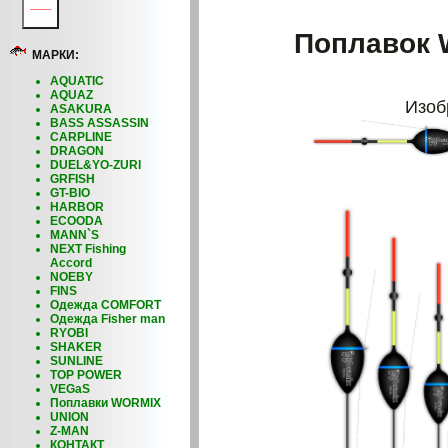
___
Поплавок 
МАРКИ:
AQUATIC
AQUAZ
Изоб
ASAKURA
BASS ASSASSIN
CARPLINE
DRAGON
DUEL&YO-ZURI
GRFISH
GT-BIO
HARBOR
ECOODA
MANN`S
NEXT Fishing
Accord
NOEBY
FINS
Одежда COMFORT
Одежда Fisher man
RYOBI
SHAKER
SUNLINE
TOP POWER
VEGaS
Поплавки WORMIX
UNION
Z-MAN
КОНТАКТ