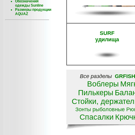
Обозначения
одежды Sunline
Размеры продукции
AQUAZ
SURF
удилища
Все разделы
GRFIS
Воблеры
Мяг
Пилькеры
Бала
Стойки, держател
Зонты рыболовные
Рюк
Спасалки
Крюч