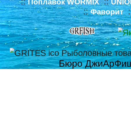
::
::
Поплавок WORMIX
UNIO
::
:
Фаворит
Бюро ДжиАрФи