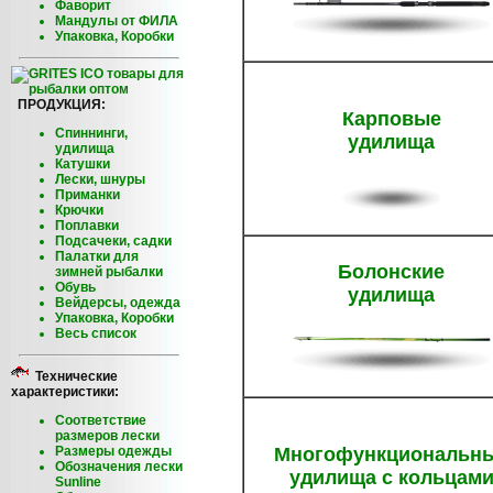
Фаворит
Мандулы от ФИЛА
Упаковка, Коробки
ПРОДУКЦИЯ:
Карповые
Спиннинги,
удилища
удилища
Катушки
Лески, шнуры
Приманки
Крючки
Поплавки
Подсачеки, садки
Палатки для
Болонские
зимней рыбалки
Обувь
удилища
Вейдерсы, одежда
Упаковка, Коробки
Весь список
Технические
характеристики:
Соответствие
размеров лески
Размеры одежды
Многофункциональн
Обозначения лески
удилища с кольцам
Sunline