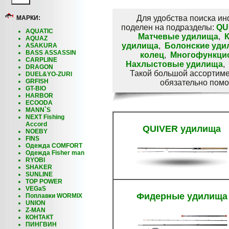
Для удобства поиска и
МАРКИ:
поделен на подразделы:
QU
AQUATIC
Матчевые удилища
,
AQUAZ
удилища
,
Болонские уди
ASAKURA
BASS ASSASSIN
колец
,
Многофункци
CARPLINE
Нахлыстовые удилища
,
DRAGON
Такой большой ассортиме
DUEL&YO-ZURI
GRFISH
обязательно помо
GT-BIO
HARBOR
ECOODA
MANN`S
NEXT Fishing
Accord
QUIVER удилища
NOEBY
FINS
Одежда COMFORT
Одежда Fisher man
RYOBI
SHAKER
SUNLINE
TOP POWER
VEGaS
Фидерные удилища
Поплавки WORMIX
UNION
Z-MAN
КОНТАКТ
ПИНГВИН