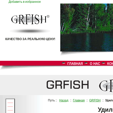
Добавить в избранное
КАЧЕСТВО ЗА РЕАЛЬНУЮ ЦЕНУ!
ГЛАВНАЯ
О НАС
КО
Путь ::
Назад
::
Главная
::
GRFISH
::
Удил
___
___
Удил
___