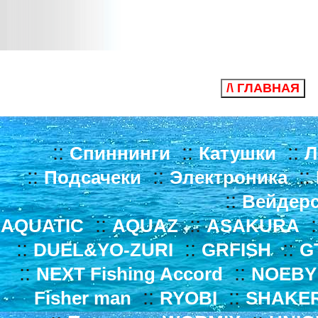
/\ ГЛАВНАЯ
::
::
::
Спиннинги
Катушки
Л
::
::
::
Подсачеки
Электроника
::
Вейдер
::
::
:
AQUATIC
AQUAZ
ASAKURA
::
::
::
DUEL&YO-ZURI
GRFISH
G
::
::
NEXT Fishing Accord
NOEBY
::
::
Fisher man
RYOBI
SHAKE