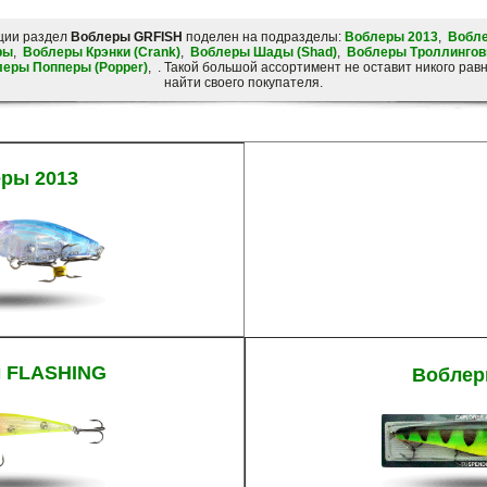
ции раздел
Воблеры GRFISH
поделен на подразделы:
Воблеры 2013
,
Вобл
ры
,
Воблеры Крэнки (Crank)
,
Воблеры Шады (Shad)
,
Воблеры Троллинго
еры Попперы (Popper)
, . Такой большой ассортимент не оставит никого р
найти своего покупателя.
ры 2013
 FLASHING
Воблер