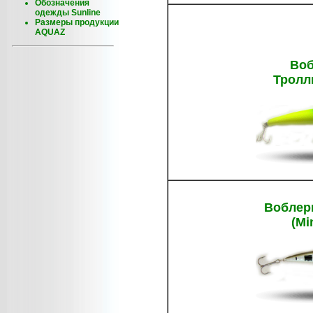
Обозначения
одежды Sunline
Размеры продукции
AQUAZ
Во
Тролл
Воблер
(Mi