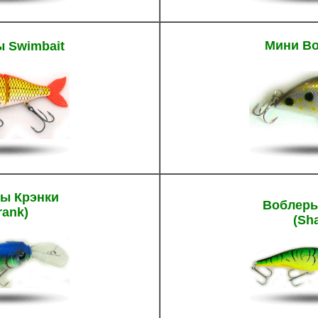
Мини В
 Swimbait
ы Крэнки
Воблер
rank)
(Sh