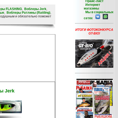
Прайс-лист
Интернет
магазины
еры FLASHING
,
Воблеры Jerk
,
Мы в социальных
вые
,
Воблеры Ратлины (Rattling)
,
авнодушным и обязательно поможет
сетях
ИТОГИ ФОТОКОНКУРСА
GT-BIO!
ы Jerk