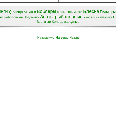
нги
Воблеры
Блёсна
Удилища
Пилькеры
Катушки
Мягкие приманки
Зонты рыболовные
С
ки рыболовные
Подсачеки
Рюкзаки - стульчики
Кольца заводные
Вертлюги
На главную
На верх
Назад