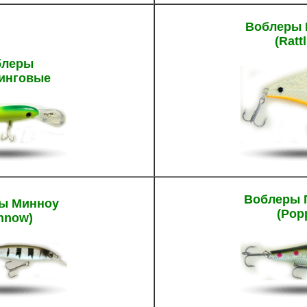
Воблеры 
(Ratt
блеры
инговые
Воблеры 
ы Минноу
(Pop
nnow)