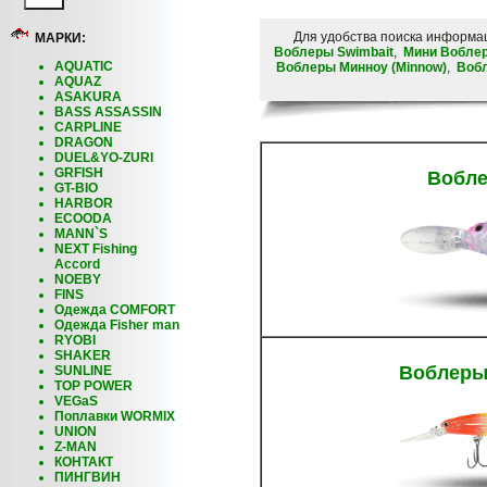
Для удобства поиска информа
МАРКИ:
Воблеры Swimbait
,
Мини Вобле
AQUATIC
Воблеры Минноу (Minnow)
,
Вобл
AQUAZ
ASAKURA
BASS ASSASSIN
CARPLINE
DRAGON
DUEL&YO-ZURI
GRFISH
Вобле
GT-BIO
HARBOR
ECOODA
MANN`S
NEXT Fishing
Accord
NOEBY
FINS
Одежда COMFORT
Одежда Fisher man
RYOBI
SHAKER
Воблеры
SUNLINE
TOP POWER
VEGaS
Поплавки WORMIX
UNION
Z-MAN
КОНТАКТ
ПИНГВИН