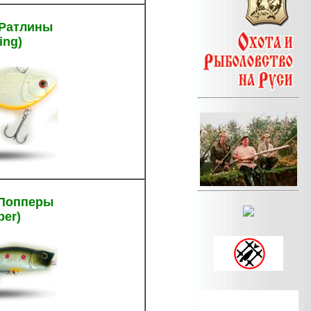
Ратлины
ling)
Попперы
per)