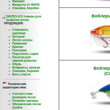
Фаворит
Мандулы от ФИЛА
Упаковка, Коробки
Воблеры
ПРОДУКЦИЯ:
Спиннинги,
удилища
Катушки
Лески, шнуры
Приманки
Крючки
Поплавки
Подсачеки, садки
Палатки для
зимней рыбалки
Обувь
Вейдерсы, одежда
Воблер
Упаковка, Коробки
(C
Весь список
Технические
характеристики:
Соответствие
размеров лески
Размеры одежды
Обозначения лески
Sunline