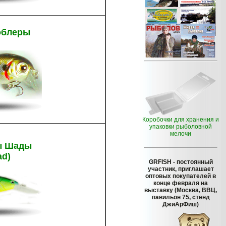
облеры
Коробочки для хранения и
упаковки рыболовной
мелочи
ы Шады
ad)
GRFISH
- постоянный
участник, приглашает
оптовых покупателей в
конце февраля на
выставку (Москва, ВВЦ,
павильон 75, стенд
ДжиАрФиш)