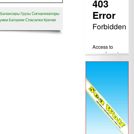
Сигнализаторы
Балансиры
Грузы
умки
Спасалки
Багорики
Крючки