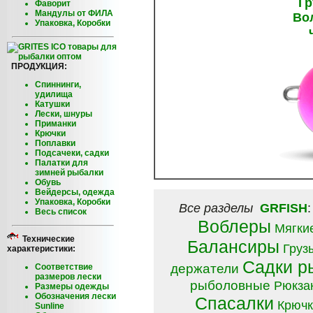
Гр
Фаворит
Мандулы от ФИЛА
Во
Упаковка, Коробки
ПРОДУКЦИЯ:
Спиннинги,
удилища
Катушки
Лески, шнуры
Приманки
Крючки
Поплавки
Подсачеки, садки
Палатки для
зимней рыбалки
Обувь
Вейдерсы, одежда
Упаковка, Коробки
Все разделы
GRFISH
Весь список
Воблеры
Мягки
Технические
Балансиры
Груз
характеристики:
Садки р
держатели
Соответствие
размеров лески
рыболовные
Рюкзак
Размеры одежды
Обозначения лески
Спасалки
Крючк
Sunline