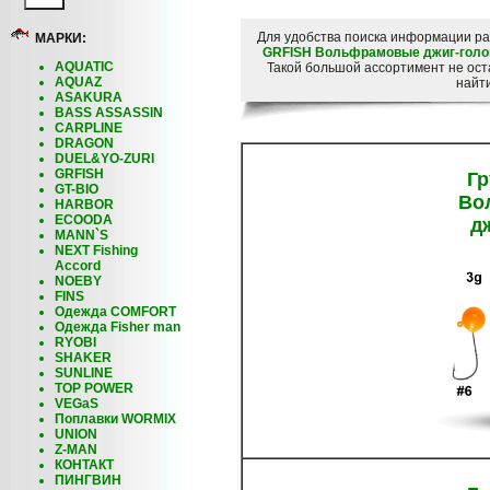
Для удобства поиска информации р
МАРКИ:
GRFISH Вольфрамовые джиг-голо
AQUATIC
Такой большой ассортимент не ос
AQUAZ
найти
ASAKURA
BASS ASSASSIN
CARPLINE
DRAGON
DUEL&YO-ZURI
GRFISH
Гр
GT-BIO
Во
HARBOR
ECOODA
д
MANN`S
NEXT Fishing
Accord
NOEBY
FINS
Одежда COMFORT
Одежда Fisher man
RYOBI
SHAKER
SUNLINE
TOP POWER
VEGaS
Поплавки WORMIX
UNION
Z-MAN
КОНТАКТ
ПИНГВИН