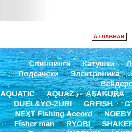
/\ ГЛАВНАЯ
::
::
::
Спиннинги
Катушки
Л
::
::
::
Подсачеки
Электроника
::
Вейдер
::
::
:
AQUATIC
AQUAZ
ASAKURA
::
::
::
DUEL&YO-ZURI
GRFISH
G
::
::
NEXT Fishing Accord
NOEBY
::
::
Fisher man
RYOBI
SHAKE