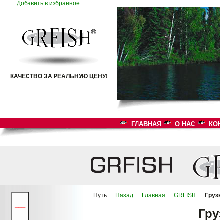
Добавить в избранное
КАЧЕСТВО ЗА РЕАЛЬНУЮ ЦЕНУ!
ГЛАВНАЯ
О НАС
КО
Путь ::
Назад
::
Главная
::
GRFISH
::
Груз
___
___
Гру
___