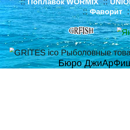
::
::
Поплавок WORMIX
UNIO
::
:
Фаворит
Бюро ДжиАрФи