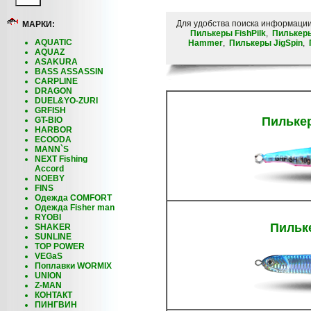
Для удобства поиска информаци
МАРКИ:
Пилькеры FishPilk
,
Пилькеры
AQUATIC
Hammer
,
Пилькеры JigSpin
,
AQUAZ
ASAKURA
BASS ASSASSIN
CARPLINE
DRAGON
DUEL&YO-ZURI
GRFISH
Пилькер
GT-BIO
HARBOR
ECOODA
MANN`S
NEXT Fishing
Accord
NOEBY
FINS
Одежда COMFORT
Одежда Fisher man
RYOBI
Пильк
SHAKER
SUNLINE
TOP POWER
VEGaS
Поплавки WORMIX
UNION
Z-MAN
КОНТАКТ
ПИНГВИН