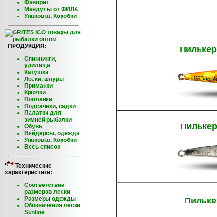
Фаворит
Мандулы от ФИЛА
Упаковка, Коробки
ПРОДУКЦИЯ:
Пилькер
Спиннинги,
удилища
Катушки
Лески, шнуры
Приманки
Крючки
Поплавки
Подсачеки, садки
Палатки для
зимней рыбалки
Пилькер
Обувь
Вейдерсы, одежда
Упаковка, Коробки
Весь список
Технические
характеристики:
Соответствие
размеров лески
Размеры одежды
Пильке
Обозначения лески
Sunline