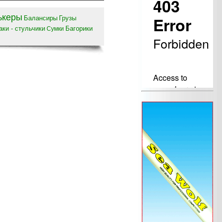
ькеры
Балансиры
Грузы
ки - стульчики
Багорики
Сумки