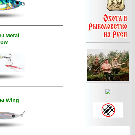
ы Metal
now
ы Wing