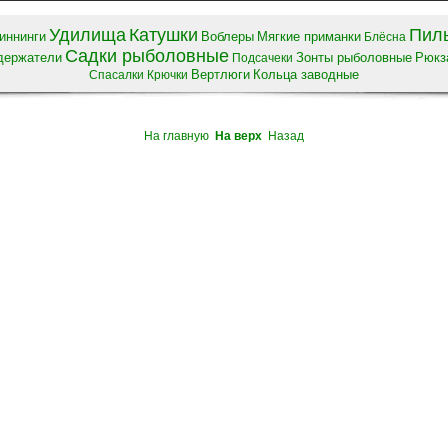
Удилища
Катушки
Пил
иннинги
Воблеры
Мягкие приманки
Блёсна
Садки рыболовные
 держатели
Зонты рыболовные
Рюкза
Подсачеки
Вертлюги
Кольца заводные
Спасалки
Крючки
На главную
На верх
Назад