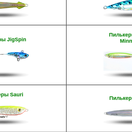
Пилькер
ы JigSpin
Min
ры Sauri
Пилькер