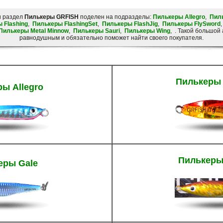
и раздел
Пилькеры GRFISH
поделен на подразделы:
Пилькеры Allegro
,
Пил
 Flashing
,
Пилькеры FlashingSet
,
Пилькеры FlashJig
,
Пилькеры FlySword
Пилькеры Metal Minnow
,
Пилькеры Sauri
,
Пилькеры Wing
, . Такой большой
равнодушным и обязательно поможет найти своего покупателя.
Пилькеры 
ы Allegro
Пилькеры 
еры Gale