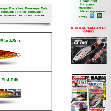
Прайс-лист
Интернет
магазины
ькеры BlackSea
,
Пилькеры Gale
,
Мы в социальных
,
Пилькеры Freddi
,
Пилькеры
 ассортимент не оставит никого
сетях
ИТОГИ ФОТОКОНКУРСА
GT-BIO!
BlackSea
FishPilk