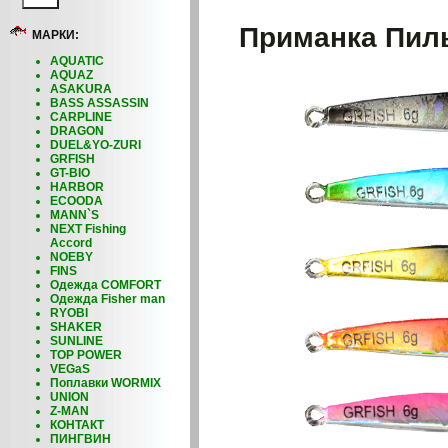
Приманка Пиль
МАРКИ:
AQUATIC
AQUAZ
ASAKURA
BASS ASSASSIN
CARPLINE
DRAGON
DUEL&YO-ZURI
GRFISH
GT-BIO
HARBOR
ECOODA
MANN`S
NEXT Fishing
Accord
NOEBY
FINS
Одежда COMFORT
Одежда Fisher man
RYOBI
SHAKER
SUNLINE
TOP POWER
VEGaS
Поплавки WORMIX
UNION
Z-MAN
КОНТАКТ
ПИНГВИН