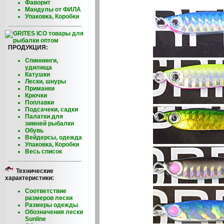
Фаворит
Мандулы от ФИЛА
Упаковка, Коробки
ПРОДУКЦИЯ:
Спиннинги,
удилища
Катушки
Лески, шнуры
Приманки
Крючки
Поплавки
Подсачеки, садки
Палатки для
зимней рыбалки
Обувь
Вейдерсы, одежда
Упаковка, Коробки
Весь список
Технические
характеристики:
Соответствие
размеров лески
Размеры одежды
Обозначения лески
Sunline