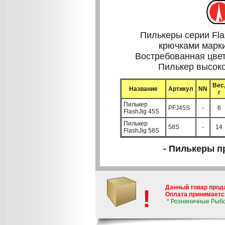
Пилькеры серии Fla
крючками марки
Востребованная цвет
Пилькер высоко
Вес
Название
Артикул
NN
г
Пилькер
PFJ45S
-
6
FlashJig 45S
Пилькер
58S
-
14
FlashJig 58S
- Пилькеры п
Данный товар прод
!
Оплата принимается
* Розниничные Рыб