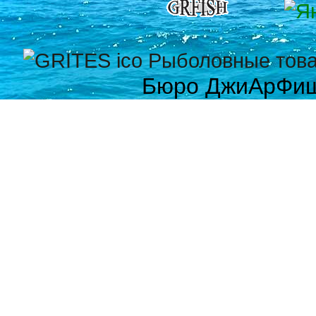
Бюро ДжиАрФи