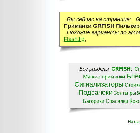
Вы сейчас на странице:
G
Приманки GRFISH Пилькеры
Похожие варианты по это
FlashJig
,
С
Все разделы
GRFISH
:
Блё
Мягкие приманки
Сигнализаторы
Стойк
Подсачеки
Зонты рыб
Крю
Багорики
Спасалки
На гл