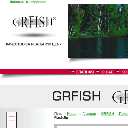
Добавить в избранное
КАЧЕСТВО ЗА РЕАЛЬНУЮ ЦЕНУ!
ГЛАВНАЯ
О НАС
КО
Путь ::
Назад
::
Главная
::
GRFISH
::
Пиль
___
FlashJig
___
___