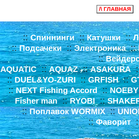
/\ ГЛАВНАЯ
::
::
::
Спиннинги
Катушки
Л
::
::
::
Подсачеки
Электроника
::
Вейдер
::
::
:
AQUATIC
AQUAZ
ASAKURA
::
::
::
DUEL&YO-ZURI
GRFISH
G
::
::
NEXT Fishing Accord
NOEBY
::
::
Fisher man
RYOBI
SHAKE
::
::
Поплавок WORMIX
UNIO
::
:
Фаворит